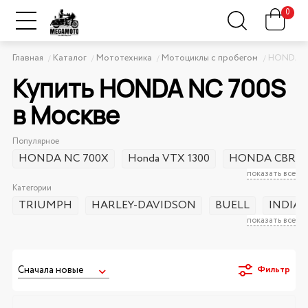
0
Главная
Каталог
Мототехника
Мотоциклы с пробегом
HONDA
Купить HONDA NC 700S
в Москве
Популярное
HONDA NC 700X
Honda VTX 1300
HONDA CBR 4
показать все
Категории
TRIUMPH
HARLEY-DAVIDSON
BUELL
INDIA
показать все
Фильтр