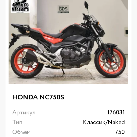
HONDA NC750S
Артикул
176031
Тип
Классик/Naked
Объем
750