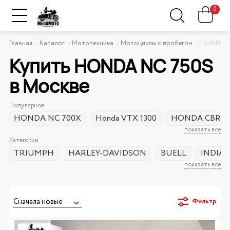
0
Главная
Каталог
Мототехника
Мотоциклы с пробегом
HONDA
Купить HONDA NC 750S
в Москве
Популярное
HONDA NC 700X
Honda VTX 1300
HONDA CBR 4
показать все
Категории
TRIUMPH
HARLEY-DAVIDSON
BUELL
INDIA
показать все
Фильтр