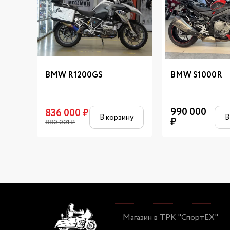
BMW R1200GS
BMW S1000R
990 000
836 000
₽
В корзину
В
₽
880 001
₽
Магазин в ТРК "СпортЕХ"