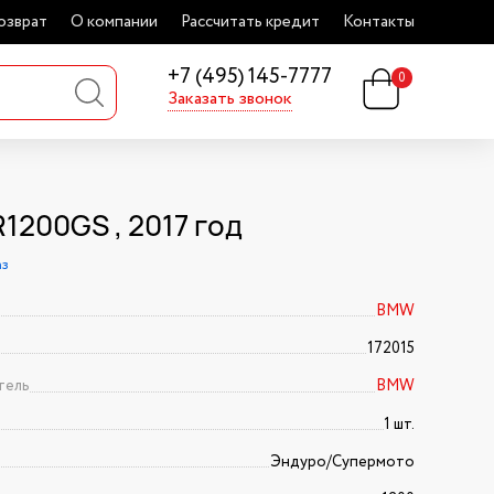
озврат
О компании
Рассчитать кредит
Контакты
+7 (495) 145-7777
0
Заказать звонок
1200GS , 2017 год
аз
BMW
172015
тель
BMW
1 шт.
Эндуро/Супермото