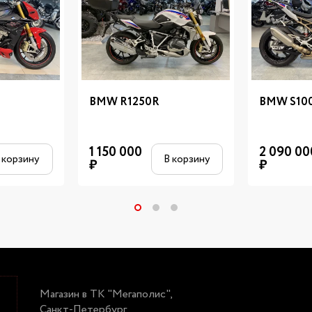
BMW R1250R
BMW S10
1 150 000
2 090 00
 корзину
В корзину
₽
₽
Магазин в ТК "Мегаполис",
Санкт-Петербург