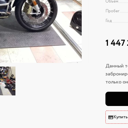
Объем
Пробег
Год
1 447
Данный т
заброниро
только он
Купить