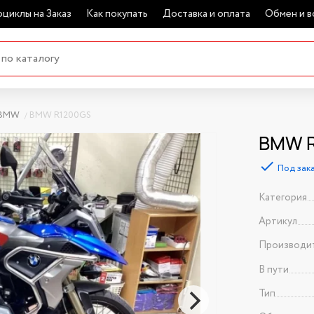
циклы на Заказ
Как покупать
Доставка и оплата
Обмен и в
BMW
BMW R1200GS
BMW R
Под зак
Категория
Артикул
Производи
В пути
Тип