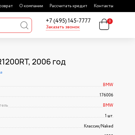
озврат
О компании
Рассчитать кредит
Контакты
+7 (495) 145-7777
0
Заказать звонок
1200RT, 2006 год
аз
BMW
176006
тель
BMW
1 шт.
Классик/Naked