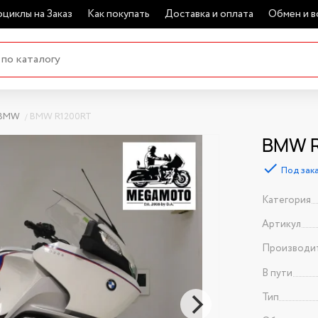
циклы на Заказ
Как покупать
Доставка и оплата
Обмен и в
BMW
BMW R1200RT
BMW R
Под зак
Категория
Артикул
Производи
В пути
Тип