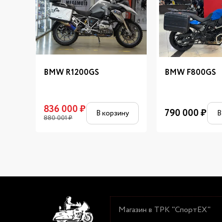
BMW R1200GS
BMW F800GS
836 000
₽
790 000
₽
В корзину
В
880 001
₽
Магазин в ТРК "СпортЕХ"