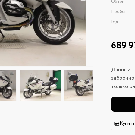
Объем
Пробег
Год
689 9
Данный т
заброниро
только он
Купить