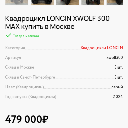
Квадроцикл LONCIN XWOLF 300
MAX купить в Москве
Товар в наличии
Категория
Квадроциклы LONCIN
Артикул
xwolf300
Склад в Москве
3 шт.
Склад в Санкт-Петербурге
3 шт.
Цвет (Квадроциклы)
серый
Год выпуска (Квадроциклы)
2 024
479 000₽