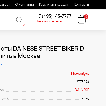
озврат
О компании
Рассчитать кредит
Контакты
+7 (495) 145-7777
0
Заказать звонок
оты DAINESE STREET BIKER D-
пить в Москве
аз
Мотообувь
2775093
тель
DAINESE
бувь)
Город