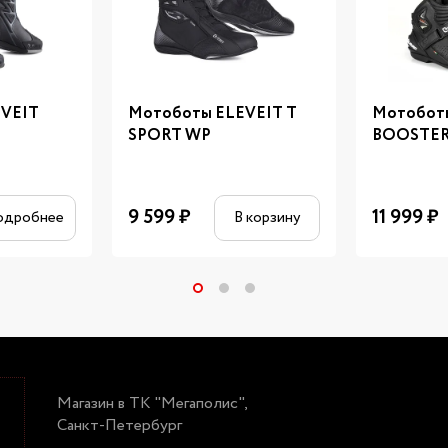
EVEIT
Мотоботы ELEVEIT T
Мотобот
SPORT WP
BOOSTE
9 599
₽
11 999
₽
одробнее
В корзину
Магазин в ТК "Мегаполис",
Санкт-Петербург