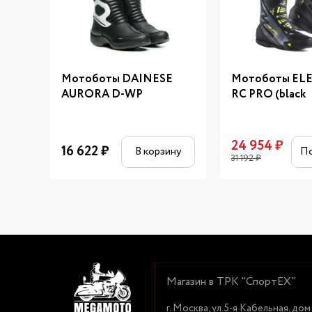
Мотоботы DAINESE
Мотоботы EL
AURORA D-WP
RC PRO (black
24 954
₽
16 622
₽
В корзину
П
31 192
₽
Магазин в ТРК "СпортЕХ"
г. Москва, ул.5-я Кабельная, дом