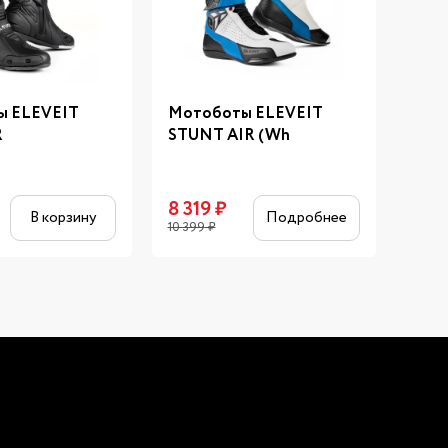
ы ELEVEIT
Мотоботы ELEVEIT
Мот
R
STUNT AIR (Wh
TRE
8 319
₽
9 5
В корзину
Подробнее
10 399
₽
15 99