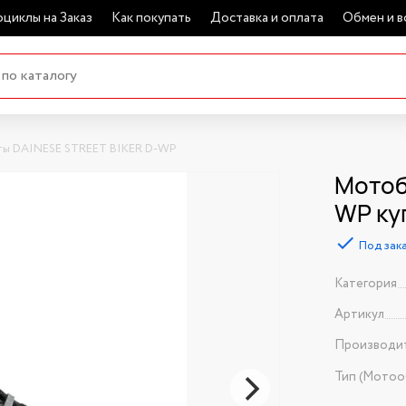
циклы на Заказ
Как покупать
Доставка и оплата
Обмен и в
ы DAINESE STREET BIKER D-WP
Мотоб
WP ку
Под зак
Категория
Артикул
Производи
Тип (Мотоо