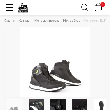
0
Главная
Каталог
Мотоэкипировка
Мотообувь
Мотоботы ELEVE