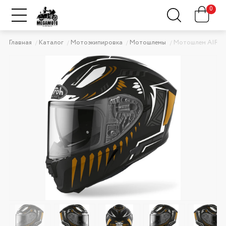
0
Главная
Каталог
Мотоэкипировка
Мотошлемы
Мотошлем AIROH