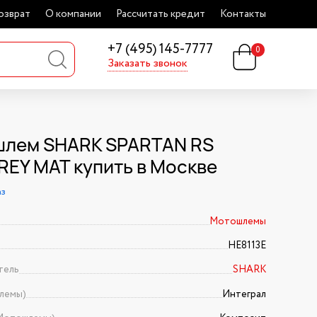
озврат
О компании
Рассчитать кредит
Контакты
+7 (495) 145-7777
0
Заказать звонок
лем SHARK SPARTAN RS
REY MAT купить в Москве
аз
Мотошлемы
HE8113E
тель
SHARK
лемы)
Интеграл