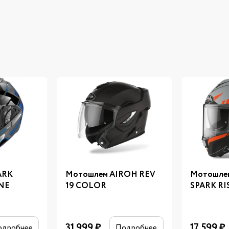
ARK
Мотошлем AIROH REV
Мотошле
NE
19 COLOR
SPARK RI
31 999
₽
17 599
₽
одробнее
Подробнее