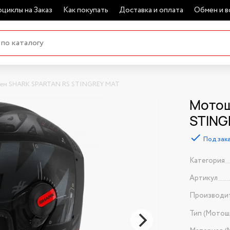
циклы на Заказ
Как покупать
Доставка и оплата
Обмен и в
ем SHARK SPARTAN RS STINGREY MAT
Мотош
STING
Под зак
Категория
Артикул
Производи
Тип (Мотош