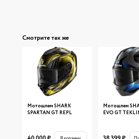
Смотрите так же
Мотошлем SHARK
Мотошлем SH
SPARTAN GT REPL
EVO GT TEKLI
40 000
₽
38 399
₽
В корзину
П