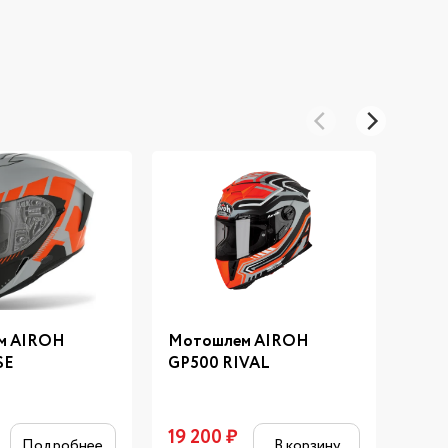
м AIROH
Мотошлем AIROH
Мот
SE
GP500 RIVAL
WRA
19 200
₽
7 2
Подробнее
В корзину