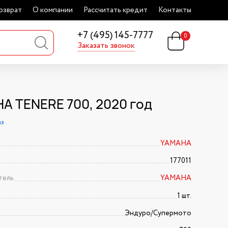
озврат
О компании
Рассчитать кредит
Контакты
+7 (495) 145-7777
0
Заказать звонок
A TENERE 700, 2020 год
аз
YAMAHA
177011
тель
YAMAHA
1 шт.
Эндуро/Супермото