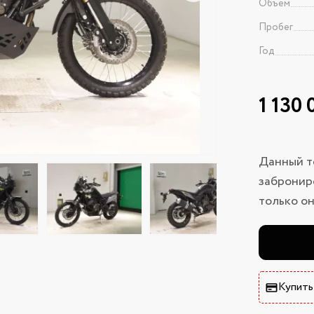
Объем
Пробег
Год
1 130
Данный т
заброниро
только он
Купить