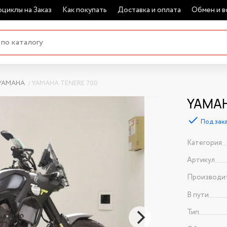
циклы на Заказ
Как покупать
Доставка и оплата
Обмен и в
YAMAHA
YAMAHA TENERE 700
YAMAH
Под зак
Категория
Артикул
Производи
В пути
Тип