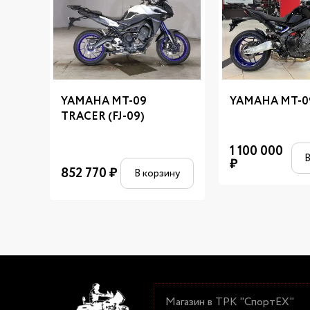
YAMAHA MT-09
YAMAHA MT-0
TRACER (FJ-09)
1 100 000
В
₽
852 770
₽
В корзину
Магазин в ТРК "СпортЕХ"