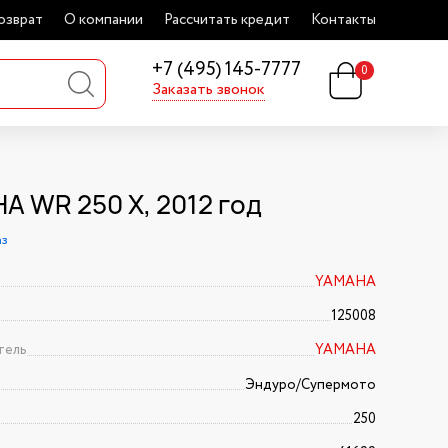
озврат
О компании
Рассчитать кредит
Контакты
+7 (495) 145-7777
0
Заказать звонок
A WR 250 X, 2012 год
аз
YAMAHA
125008
тель
YAMAHA
Эндуро/Супермото
250