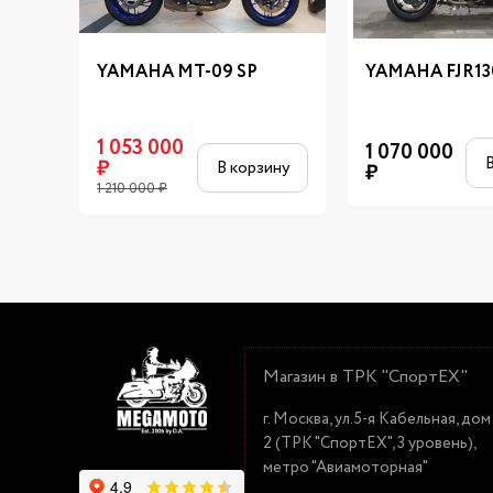
YAMAHA MT-09 SP
YAMAHA FJR13
1 053 000
1 070 000
В
₽
В корзину
₽
1 210 000
₽
Магазин в ТРК "СпортЕХ"
г. Москва, ул.5-я Кабельная, дом
2 (ТРК "СпортЕХ", 3 уровень),
метро "Авиамоторная"