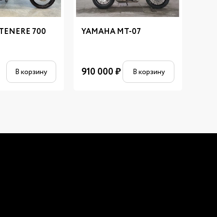
TENERE 700
YAMAHA MT-07
YAM
910 000
₽
710
В корзину
В корзину