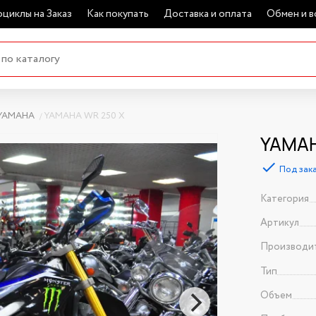
циклы на Заказ
Как покупать
Доставка и оплата
Обмен и в
YAMAHA
YAMAHA WR 250 X
YAMAH
Под зак
Категория
Артикул
Производи
Тип
Объем