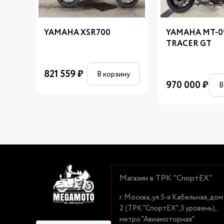
YAMAHA XSR700
YAMAHA MT-0
TRACER GT
821 559
₽
В корзину
970 000
₽
В
Магазин в ТРК "СпортЕХ"
г. Москва, ул.5-я Кабельная, дом
2 (ТРК "СпортЕХ", 3 уровень),
метро "Авиамоторная"