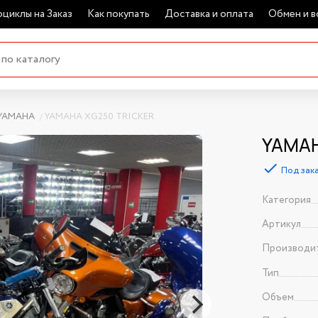
циклы на Заказ
Как покупать
Доставка и оплата
Обмен и в
YAMAHA
YAMAHA XG250 TRICKER
YAMAH
Под зак
Категория
Артикул
Производи
Тип
Объем