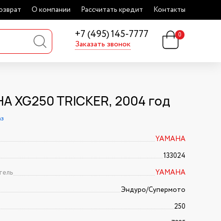
озврат
О компании
Рассчитать кредит
Контакты
+7 (495) 145-7777
0
Заказать звонок
A XG250 TRICKER, 2004 год
аз
YAMAHA
133024
тель
YAMAHA
Эндуро/Супермото
250