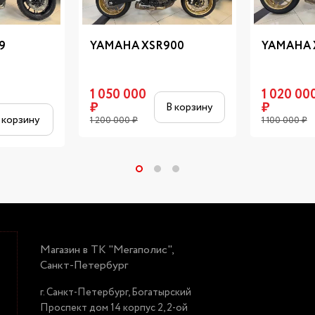
9
YAMAHA XSR900
YAMAHA 
1 050 000
1 020 00
₽
₽
В корзину
 корзину
1 200 000
₽
1 100 000
₽
Магазин в ТК "Мегаполис",
Санкт-Петербург
г. Санкт-Петербург, Богатырский
Проспект дом 14 корпус 2, 2-ой