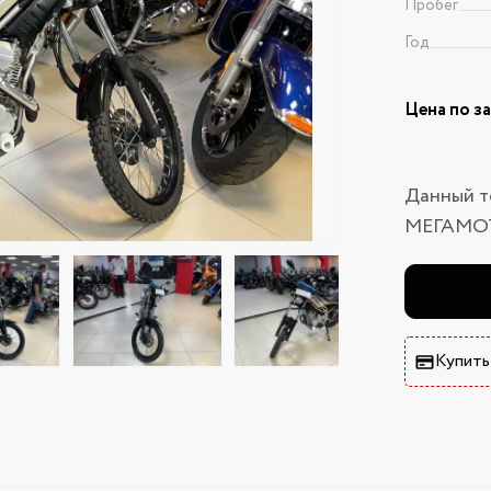
Пробег
Год
Цена по з
Данный т
МЕГАМО
Купить