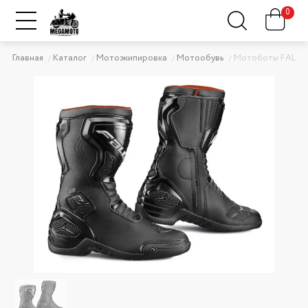
0
Главная
Каталог
Мотоэкипировка
Мотообувь
Мотоботы FALC