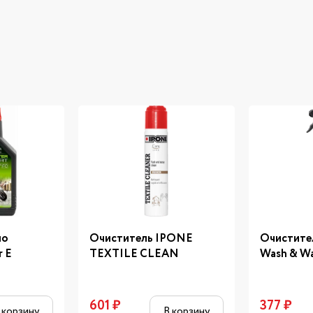
ло
Очиститель IPONE
Очистите
 E
TEXTILE CLEAN
Wash & W
601
₽
377
₽
 корзину
В корзину