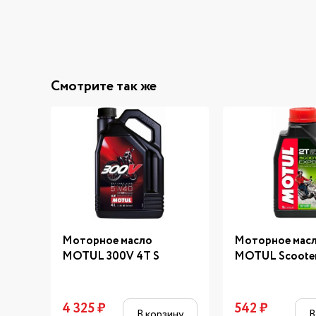
Смотрите так же
Моторное масло
Моторное мас
MOTUL 300V 4T S
MOTUL Scooter
4 325
₽
542
₽
В корзину
В