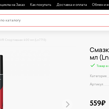
циклы на Заказ
Как покупать
Доставка и оплата
Обмен и в
AVR Спортивная 400 мл (Ln7715)
Смазк
мл (Ln
Товар в
Категория
Артикул
559₽