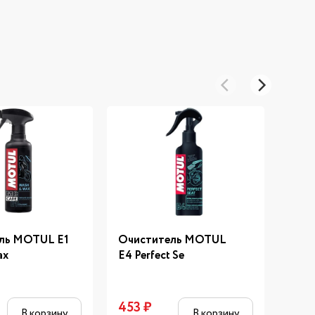
ль MOTUL E1
Очиститель MOTUL
Очи
ax
E4 Perfect Se
M1 H
453
₽
622
В корзину
В корзину