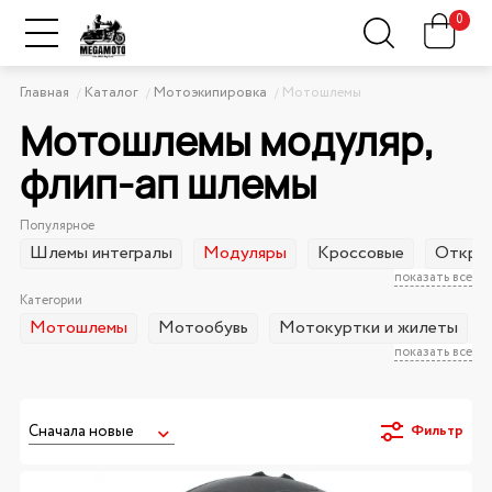
0
Главная
Каталог
Мотоэкипировка
Мотошлемы
Мотошлемы модуляр,
флип-ап шлемы
Популярное
Шлемы интегралы
Модуляры
Кроссовые
Открыт
показать все
Категории
Мотошлемы
Мотообувь
Мотокуртки и жилеты
показать все
Фильтр