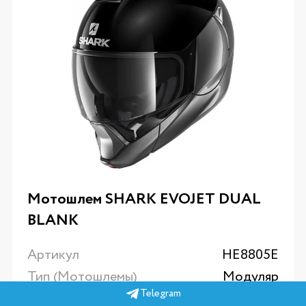
Мотошлем SHARK EVOJET DUAL
BLANK
Артикул
HE8805E
Тип (Мотошлемы)
Модуляр
Telegram
Материал (Мотошлемы)
Термопластик