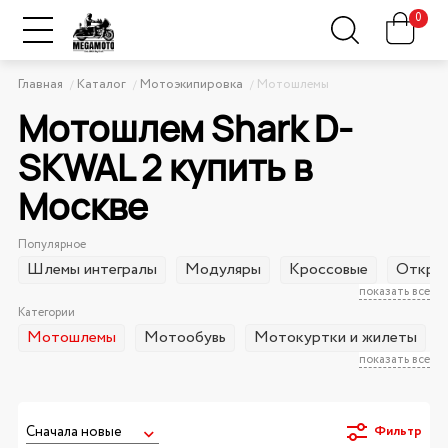
0
Главная
Каталог
Мотоэкипировка
Мотошлемы
Мотошлем Shark D-
SKWAL 2 купить в
Москве
Популярное
Шлемы интегралы
Модуляры
Кроссовые
Открыт
показать все
Категории
Мотошлемы
Мотообувь
Мотокуртки и жилеты
показать все
Фильтр