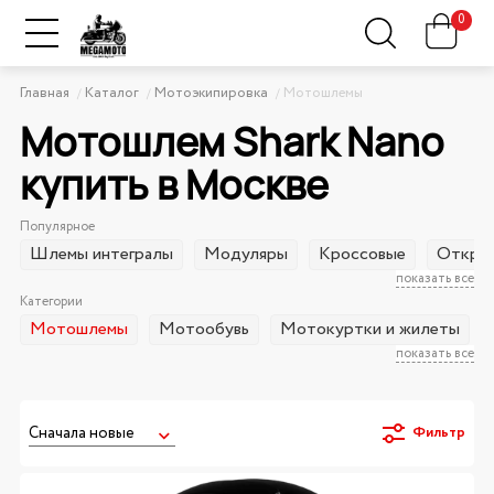
0
Главная
Каталог
Мотоэкипировка
Мотошлемы
Мотошлем Shark Nano
купить в Москве
Популярное
Шлемы интегралы
Модуляры
Кроссовые
Открыт
показать все
Категории
Мотошлемы
Мотообувь
Мотокуртки и жилеты
показать все
Фильтр