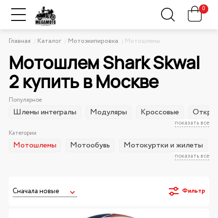
0
Главная
Каталог
Мотоэкипировка
Мотошлемы
Мотошлем Shark Skwal
2 купить в Москве
Популярное
Шлемы интегралы
Модуляры
Кроссовые
Открыт
показать все
Категории
Мотошлемы
Мотообувь
Мотокуртки и жилеты
показать все
Фильтр