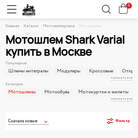
0
Главная
Каталог
Мотоэкипировка
Мотошлемы
Мотошлем Shark Varial
купить в Москве
Популярное
Шлемы интегралы
Модуляры
Кроссовые
Открыт
показать все
Категории
Мотошлемы
Мотообувь
Мотокуртки и жилеты
показать все
Фильтр