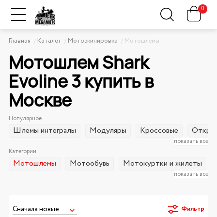
0
Главная
Каталог
Мотоэкипировка
Мотошлемы
Мотошлем Shark
Evoline 3 купить в
Москве
Популярное
Шлемы интегралы
Модуляры
Кроссовые
Открыт
показать все
Категории
Мотошлемы
Мотообувь
Мотокуртки и жилеты
показать все
Фильтр